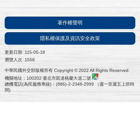
常
見
:::
問
著作權聲明
答
隱私權保護及資訊安全政策
進
度
更新日期
115-05-18
查
瀏覽人次
1558
詢
中華民國外交部版權所有 Copyright © 2022 All Rights Reserved.
補
機關地址：100202 臺北市凱達格蘭大道二號
寄
總機電話(為民服務專線)：(886)-2-2348-2999 （週一至週五上班時
間)
通
知
信
外
交
部