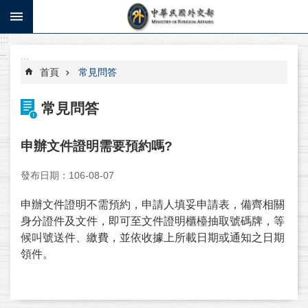
跳到主要內容區塊
:::
進
_
階
:::
搜
首頁
常見問答
尋
常見問答
寫
信
申辦文件證明需要預約嗎?
給
部
發布日期：106-08-07
長
申辦文件證明不需預約，申請人填妥申請表，備齊相關
系
身分證件及文件，即可至文件證明櫃檯抽取號碼牌，等
統
候叫號送件、繳費，並依收據上所載日期或通知之日期
操
領件。
作
說
明