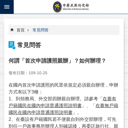
跳到主要內容區塊
:::
進
_
階
:::
搜
首頁
常見問答
尋
常見問答
寫
信
何謂「首次申請護照親辦」？如何辦理？
給
部
發布日期：109-10-25
長
在國內首次申請護照的民眾依規定必須親自辦理，申辦
系
方式有以下3種：
統
1、到領務局、外交部四辦親自辦理。請參考「
在臺有
操
戶籍國民在國內申請普通護照說明書
」、「
在臺無戶籍
作
國民在國內申請普通護照說明書
」。
說
2、在臺設有戶籍國民若不便親自到外交部辦理，可先
明
到任一戶政事務所辦理人別確認後，再委託旅行社、親