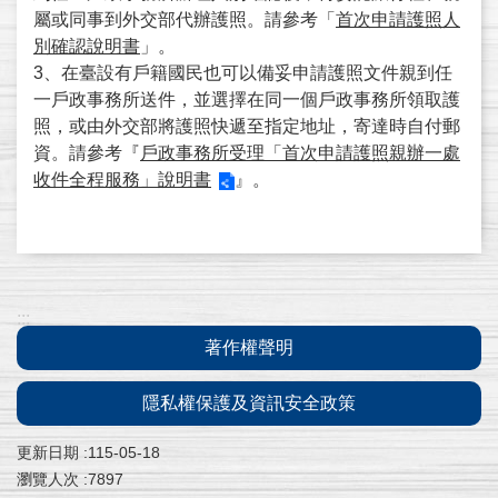
常
屬或同事到外交部代辦護照。請參考「
首次申請護照人
見
別確認說明書
」。
問
3、在臺設有戶籍國民也可以備妥申請護照文件親到任
答
一戶政事務所送件，並選擇在同一個戶政事務所領取護
照，或由外交部將護照快遞至指定地址，寄達時自付郵
進
資。請參考『
戶政事務所受理「首次申請護照親辦一處
度
收件全程服務」說明書
』。
查
詢
補
寄
:::
通
著作權聲明
知
信
隱私權保護及資訊安全政策
外
更新日期
115-05-18
交
瀏覽人次
7897
部