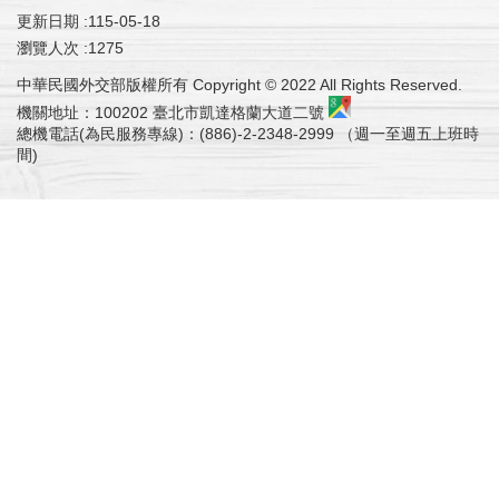
常
更新日期
115-05-18
見
瀏覽人次
1275
問
中華民國外交部版權所有 Copyright © 2022 All Rights Reserved.
答
機關地址：100202 臺北市凱達格蘭大道二號
總機電話(為民服務專線)：(886)-2-2348-2999 （週一至週五上班時
進
間)
度
查
詢
補
寄
通
知
信
外
交
部