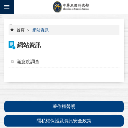
跳到主要內容區塊
:::
進
_
階
:::
搜
首頁
網站資訊
尋
網站資訊
寫
信
給
滿意度調查
部
長
系
統
:::
操
著作權聲明
作
說
隱私權保護及資訊安全政策
明