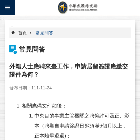
跳到主要內容區塊
:::
進
_
階
:::
搜
首頁
常見問答
尋
常見問答
寫
信
外籍人士應聘來臺工作，申請居留簽證應繳交
給
證件為何？
部
長
發布日期：111-11-24
系
統
相關應備文件如後：
操
中央目的事業主管機關之聘僱許可函正、影
作
說
本（聘期自申請簽證日起須滿6個月以上，
明
正本驗畢退還)；