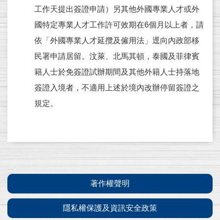
工作天提出簽證申請）另其他外國專業人才或外
全
球
國特定專業人才工作許可效期在6個月以上者，請
資
依「外國專業人才延攬及僱用法」逕向內政部移
訊
民署申請居留。汶萊、北馬其頓，泰國及菲律賓
網
籍人士於免簽證試辦期間及其他外籍人士持落地
網
簽證入境者，不適用上述於境內改辦停留簽證之
站
導
規定。
覽
English
常
見
:::
問
著作權聲明
答
隱私權保護及資訊安全政策
著