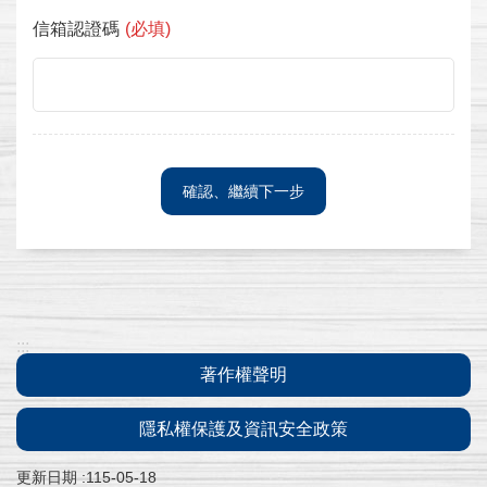
常
信箱認證碼
(必填)
見
問
答
進
度
查
詢
補
寄
通
知
:::
信
著作權聲明
隱私權保護及資訊安全政策
外
交
更新日期
115-05-18
部