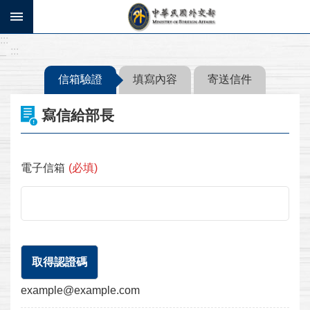
跳到主要內容區塊
:::
進
_
:::
階
搜
信箱驗證
填寫內容
寄送信件
尋
寫信給部長
寫
信
給
部
電子信箱
(必填)
長
系
統
操
作
說
example@example.com
明